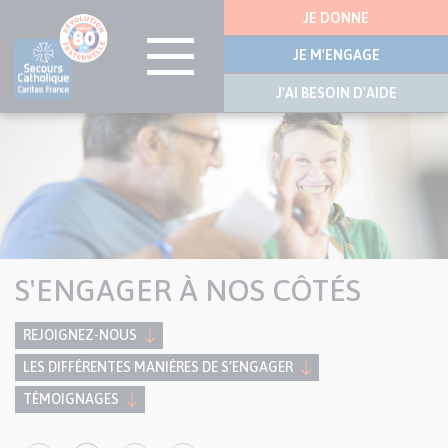
Menu
JE DONNE
latérale
JE M'ENGAGE
J'AI BESOIN D'AIDE
Visuel
Aller
bannière
au
contenu
principal
S'ENGAGER À NOS CÔTÉS
REJOIGNEZ-NOUS
LES DIFFÉRENTES MANIÈRES DE S’ENGAGER
TÉMOIGNAGES