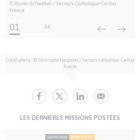
Crédits
© Xavier Schwebel / Secours Catholique-Caritas
France
01
04
Auteur
Crédit photo : © Christophe Hargoues / Secours catholique-Caritas
et
France
crédits
LES DERNIÈRES MISSIONS POSTÉES
PRÉCISION
TYPE
04/09/2026
BÉNÉVOLAT