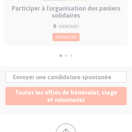
SUR
D'OFFRE
Participer à l'organisation des paniers
LA
DATE
solidaires
VILLE(S)
ANNONAY
CONSULTER
Bouton
Envoyer une candidature spontanée
candidature
spontanée
Bouton
Toutes les offres de bénévolat, stage
offres
et volontariat