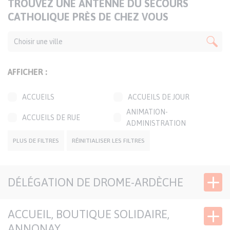
TITRE
TROUVEZ UNE ANTENNE DU SECOURS
DE
CATHOLIQUE PRÈS DE CHEZ VOUS
LA
CARTE
AFFICHER :
ACCUEILS
ACCUEILS DE JOUR
ANIMATION-
ACCUEILS DE RUE
ADMINISTRATION
BOUTIQUES SOLIDAIRES
CAFÉS SOLIDAIRES
PLUS DE FILTRES
RÉINITIALISER LES FILTRES
ÉPICERIES SOLIDAIRES
JARDINS SOLIDAIRES
GROUPES CONVIVIAUX
PERMANENCES LOCALES
DÉLÉGATION DE DROME-ARDÈCHE
TRANSPORTS
SIÈGE DÉLÉGATION
SOLIDAIRES
ACCUEIL, BOUTIQUE SOLIDAIRE,
ANNONAY