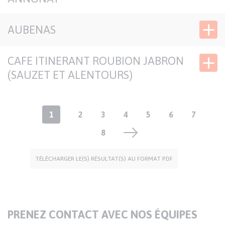
AUBENAS
CAFE ITINERANT ROUBION JABRON
(SAUZET ET ALENTOURS)
Pagination
Page
1
Page
2
Page
3
Page
4
Page
5
Page
6
Page
7
courante
Page
8
TÉLÉCHARGER LE(S) RÉSULTAT(S) AU FORMAT PDF
TITRE
PRENEZ CONTACT AVEC NOS ÉQUIPES