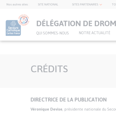
Nos autres sites :
SITE NATIONAL
SITES PARTENAIRES
TO
topnavbar
DÉLÉGATION DE DRO
NOTRE ACTUALITÉ
QUI SOMMES-NOUS
Aller
au
CRÉDITS
contenu
principal
DIRECTRICE DE LA PUBLICATION
Texte
Véronique Devise
, présidente nationale du Seco