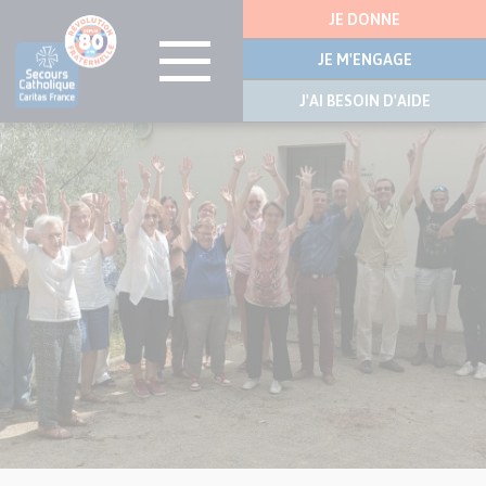
Menu
JE DONNE
latérale
JE M'ENGAGE
J'AI BESOIN D'AIDE
Visuel
Aller
principal
au
de
contenu
l’article
principal