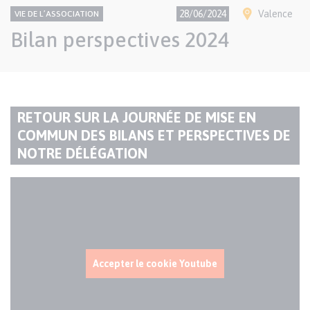
CONTENU
Thème
Ville(s)
28/06/2024
Valence
VIE DE L’ASSOCIATION
NATIONAL
Bilan perspectives 2024
Paragraphes
de
RETOUR SUR LA JOURNÉE DE MISE EN
contenu
COMMUN DES BILANS ET PERSPECTIVES DE
TITRE
NOTRE DÉLÉGATION
DU
PARAGRAPHE
Code
de
la
vidéo
YouTube
Accepter le cookie Youtube